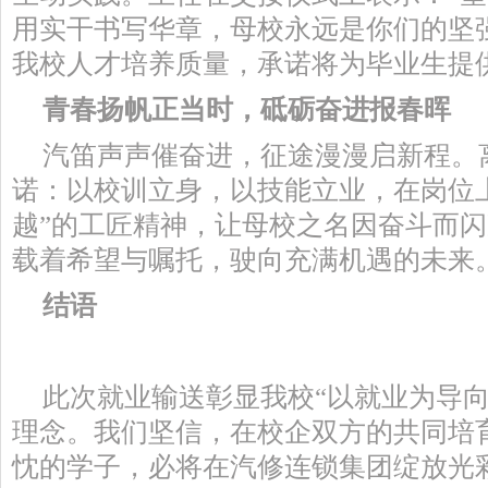
用实干书写华章，母校永远是你们的坚强
我校人才培养质量，承诺将为毕业生提
青春扬帆正当时，砥砺奋进报春晖
汽笛声声催奋进，征途漫漫启新程。
诺：以校训立身，以技能立业，在岗位
越”的工匠精神，让母校之名因奋斗而闪
载着希望与嘱托，驶向充满机遇的未来
结语
此次就业输送彰显我校“以就业为导向
理念。我们坚信，在校企双方的共同培
忱的学子，必将在汽修连锁集团绽放光