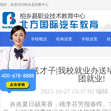
您好，欢迎访问柏乡县职教中心
首页
学校概况
机构设置
学校设置
校
首页
>
就业中心
春晖送才子|我校就业办送
团就业!
2025-10-27 15:37:02 编
炎炎夏日硕果香，桃李芬芳报春晖。