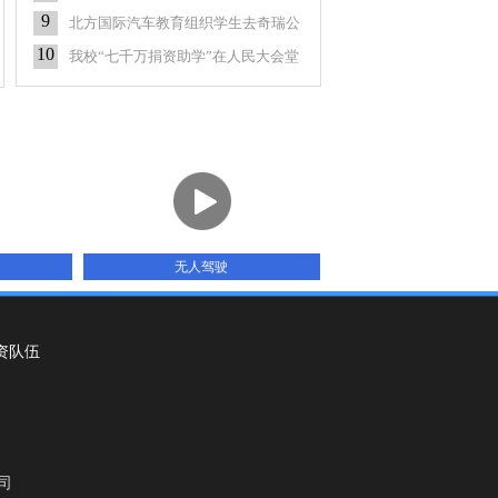
9
北方国际汽车教育组织学生去奇瑞公
司实习
10
我校“七千万捐资助学”在人民大会堂
正式启
无人驾驶
资队伍
司