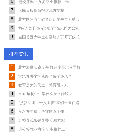
6
进校签就业协议 毕业推荐工作
7
人民日报整版报道北方学校
8
北方国际汽车教育组织学生去奇瑞公
司实习
9
我校“七千万捐资助学”在人民大会堂
正式启
10
全国贫困大学生村官培训班开班仪式
在阜阳学
推荐资讯
1
北方海量实践设备 打造专业汽修学校
2
学汽修哪个学校好？要学多久？
3
教育是大的民生，教育引未来
4
2018年初中生学什么技术赚钱？
5
“扶贫助困，千人圆梦”我们一直在路
上
6
实习挣学费，毕业推荐工作
7
到校参观报销路费 免费接站
8
进校签就业协议 毕业推荐工作