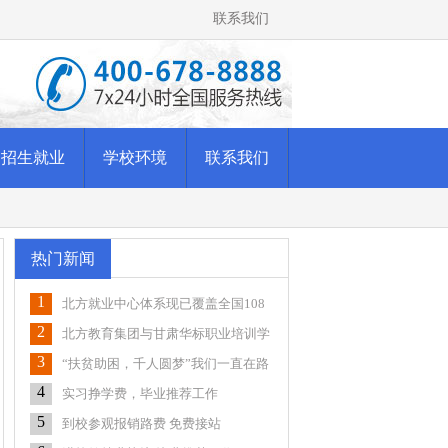
联系我们
招生就业
学校环境
联系我们
热门新闻
1
北方就业中心体系现已覆盖全国108
个城市
2
北方教育集团与甘肃华标职业培训学
校签署合
3
“扶贫助困，千人圆梦”我们一直在路
上
4
实习挣学费，毕业推荐工作
5
到校参观报销路费 免费接站